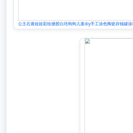
公主石膏娃娃彩绘搪胶白坯狗狗儿童diy手工涂色陶瓷存钱罐涂