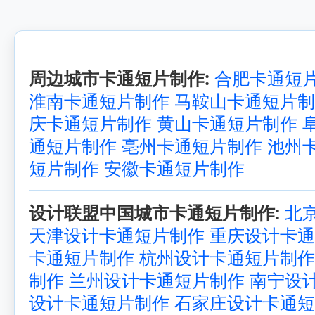
周边城市卡通短片制作:
合肥卡通短
淮南卡通短片制作
马鞍山卡通短片制
庆卡通短片制作
黄山卡通短片制作
通短片制作
亳州卡通短片制作
池州
短片制作
安徽卡通短片制作
设计联盟中国城市卡通短片制作:
北
天津设计卡通短片制作
重庆设计卡通
卡通短片制作
杭州设计卡通短片制作
制作
兰州设计卡通短片制作
南宁设
设计卡通短片制作
石家庄设计卡通短