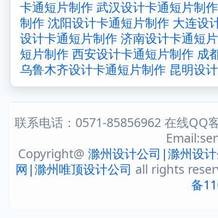
卡通短片制作
武汉设计卡通短片制作
制作
沈阳设计卡通短片制作
大连设
设计卡通短片制作
济南设计卡通短片
短片制作
西安设计卡通短片制作
成
乌鲁木齐设计卡通短片制作
昆明设计
联系电话：0571-85856962 在线QQ客
Email:s
Copyright@
滁州设计公司|滁州设计
网|滁州唯顶设计公司
all rights rese
备11