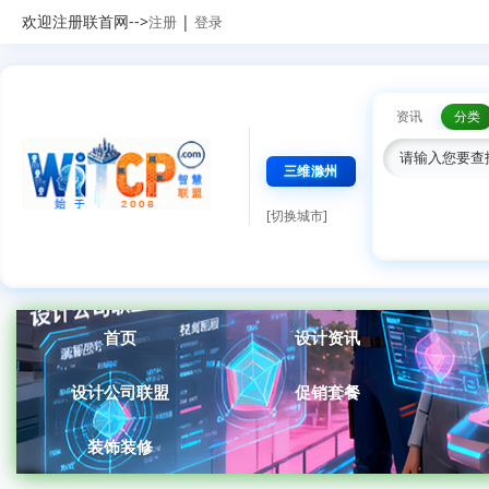
欢迎注册联首网-->
|
注册
登录
资讯
分类
三维滁州
[切换城市]
首页
设计资讯
设计公司联盟
促销套餐
装饰装修