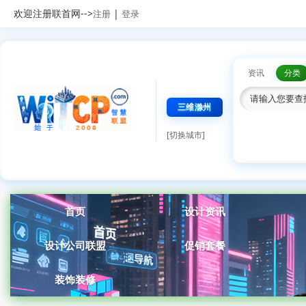
欢迎注册联首网-->
|
注册
登录
资讯
分类
三维滁州
[切换城市]
首页
设计资讯
设计公司联盟
促销套餐
装饰装修