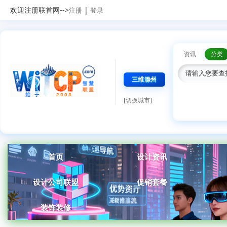
欢迎注册联首网-->
|
注册
登录
资讯
分类
三维滁州
[切换城市]
首页
设计资讯
设计公司联盟
促销套餐
装饰装修