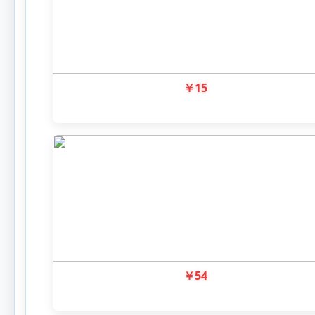
￥
15
￥
54