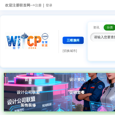
欢迎注册联首网-->
|
注册
登录
资讯
分类
三维滁州
[切换城市]
首页
设计资讯
设计公司联盟
促销套餐
装饰装修