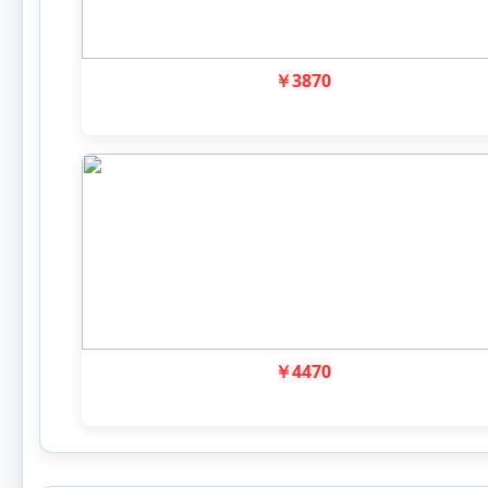
￥
3870
￥
4470