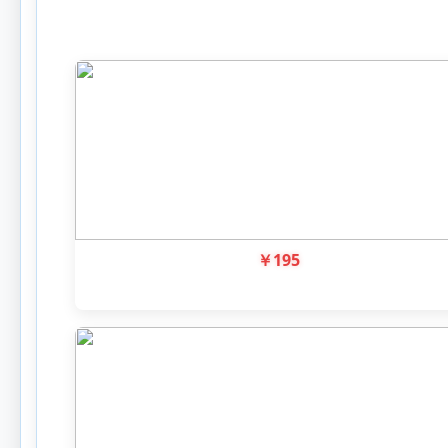
￥
195