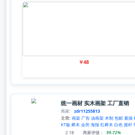
￥
48
统一画材 实木画架 工厂直销
商家:
zdr11255813
主营:
画架 广告 油画架 木制 包邮 素描 
KT板 榉木 会所 海报 红榉木 白色 摇杆 带
2
18
商家评级：
99.72%