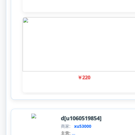
￥
220
d[u1060519854]
商家:
xu53000
主营:
...