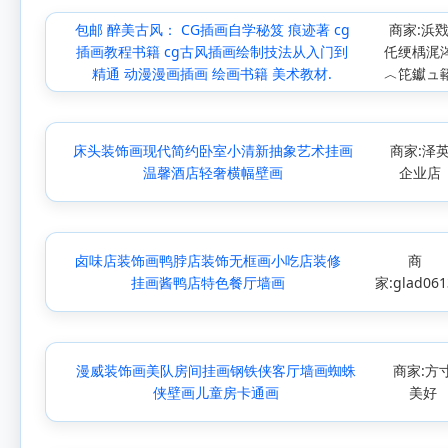
包邮 醉美古风： CG插画自学秘笈 痕迹著 cg
商家:浜
插画教程书籍 cg古风插画绘制技法从入门到
仛绠楀浘
精通 动漫漫画插画 绘画书籍 美术教材.
︿笓钀ュ
床头装饰画现代简约卧室小清新抽象艺术挂画
商家:泽
温馨酒店轻奢横幅壁画
企业店
卤味店装饰画鸭脖店装饰无框画小吃店装修
商
挂画酱鸭店特色餐厅墙画
家:glad061
漫威装饰画美队房间挂画钢铁侠客厅墙画蜘蛛
商家:方
侠壁画儿童房卡通画
美好