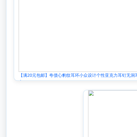
【满20元包邮】夸债心豹纹耳环小众设计个性亚克力耳钉无洞
夹