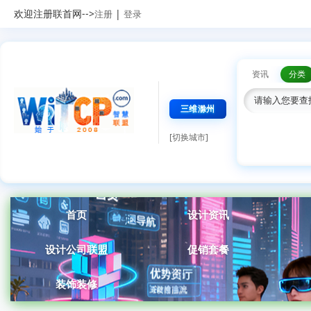
欢迎注册联首网-->
|
注册
登录
资讯
分类
三维滁州
[切换城市]
首页
设计资讯
设计公司联盟
促销套餐
装饰装修