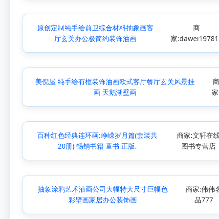
原创定制纯手绘前卫综合材料抽象画客
商
厅玄关办公极简约装饰油画
家:dawei19781
美倪屋 纯手绘有框装饰油画欧式客厅餐厅玄关风景挂
画 天鹅湖壁画
家
百种红色经典连环画:峥嵘岁月篇(套装共
商家:文轩在
20册) 畅销书籍 童书 正版.
图书专营店
抽象涂鸦艺术油画公司大幅特大尺寸巨幅色
商家:伟伟
彩壁画家居办公装饰画
品777