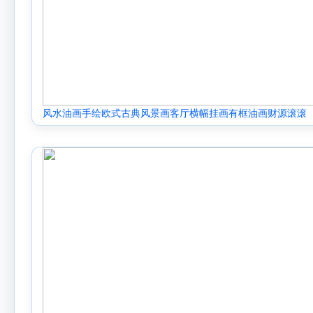
风水油画手绘欧式古典风景画客厅横幅挂画有框油画财源滚滚
OSF202.