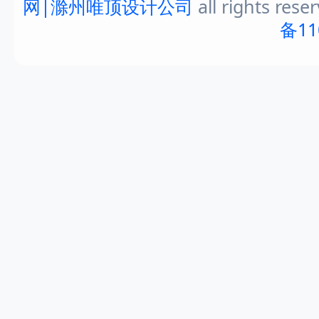
网|滁州唯顶设计公司
all rights rese
备11