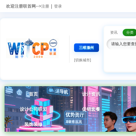
欢迎注册联首网-->
|
注册
登录
资讯
分类
三维滁州
[切换城市]
首页
设计资讯
设计公司联盟
促销套餐
装饰装修