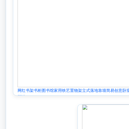
网红书架书柜图书馆家用铁艺置物架立式落地靠墙简易创意卧
阅读