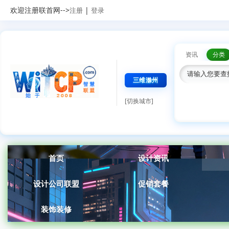
欢迎注册联首网-->
|
注册
登录
资讯
分类
三维滁州
[切换城市]
首页
设计资讯
设计公司联盟
促销套餐
装饰装修