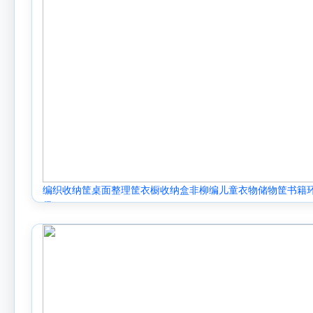
编织收纳筐桌面整理筐衣橱收纳盒非柳编儿童衣物储物筐书籍
保