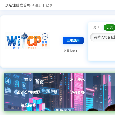
欢迎注册联首网-->
|
注册
登录
资讯
分类
三维滁州
[切换城市]
首页
设计资讯
设计公司联盟
促销套餐
装饰装修