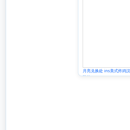
月亮兑换处 ins美式炸
装饰