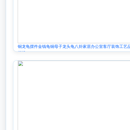
铜龙龟摆件金钱龟铜母子龙头龟八卦家居办公室客厅装饰工艺
摆设