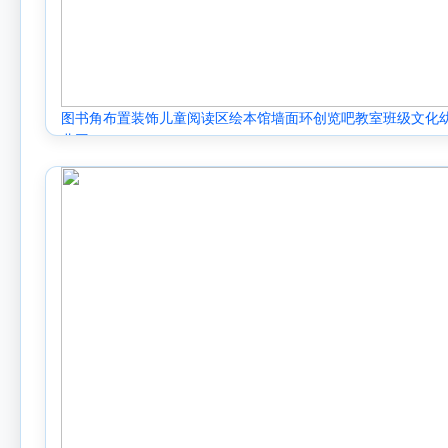
图书角布置装饰儿童阅读区绘本馆墙面环创览吧教室班级文化
儿园