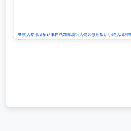
餐饮店专用墙裙贴纸自粘加厚墙纸店铺装修用饭店小吃店墙群
墙板