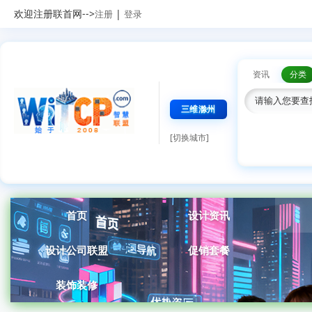
欢迎注册联首网-->
|
注册
登录
资讯
分类
三维滁州
[切换城市]
首页
设计资讯
设计公司联盟
促销套餐
装饰装修