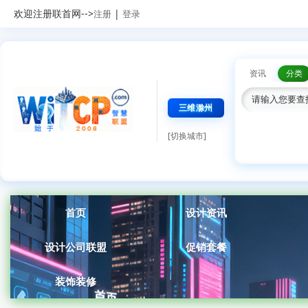
欢迎注册联首网-->
|
注册
登录
资讯
分类
三维滁州
[切换城市]
首页
设计资讯
设计公司联盟
促销套餐
装饰装修