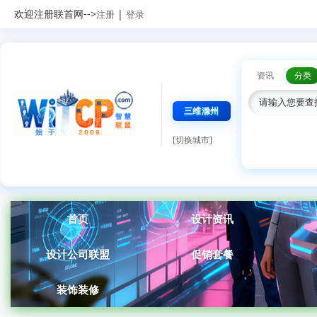
欢迎注册联首网-->
|
注册
登录
资讯
分类
三维滁州
[切换城市]
首页
设计资讯
设计公司联盟
促销套餐
装饰装修