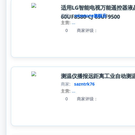
适用LG智能电视万能遥控器液晶/等
商家:
raisetone旗舰店
60UF8580-CJ 65UF9500
主营:
...
0
商家评级：
测温仪播报远距离工业自动测
商家:
sazntrk76
主营:
...
0
商家评级：