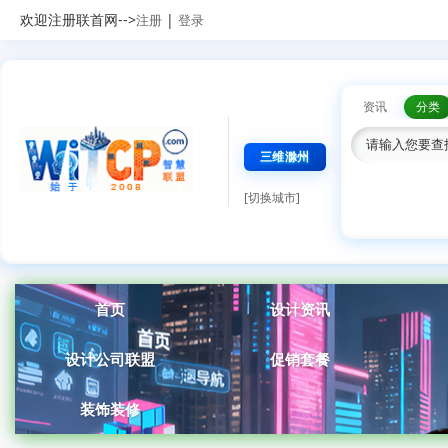
欢迎注册联首网-->
|
注册
登录
资讯
分类
三维滁州
[切换城市]
首页
设计资讯
设计公司联盟
促销套餐
装饰装修