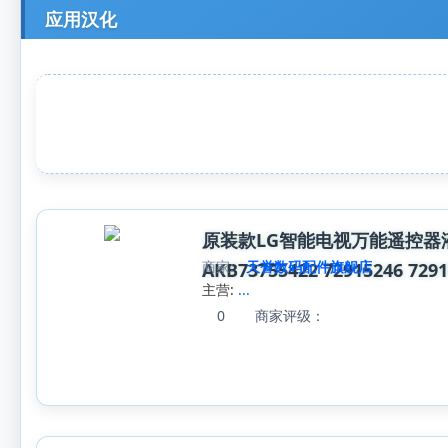
应用汉化
原装款LG智能电视万能遥控器液
商家:
天誉数码配件旗舰店
AKB73755422 72915246 729
主营:
...
0
商家评级：