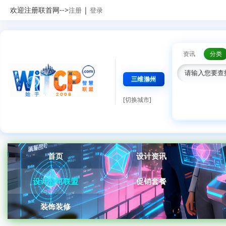
欢迎注册联首网-->
|
注册
登录
资讯
分类
三维滁州
[切换城市]
首页
设计资讯
设计公司联盟
促销套餐
装饰装修