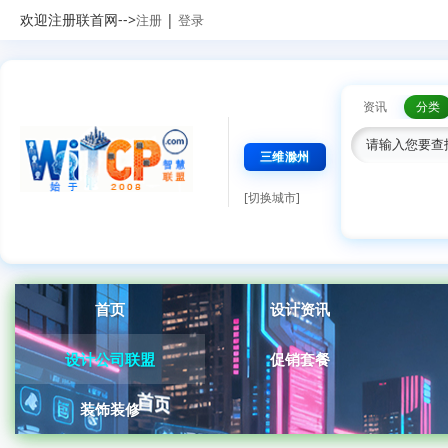
欢迎注册联首网-->
|
注册
登录
资讯
分类
三维滁州
[切换城市]
首页
设计资讯
设计公司联盟
促销套餐
装饰装修