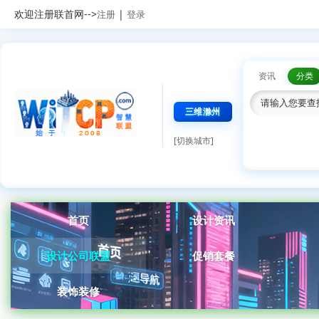
欢迎注册联首网-->
|
注册
登录
资讯
分类
三维滁州
[切换城市]
首页
设计资讯
设计公司联盟
促销套餐
装饰装修