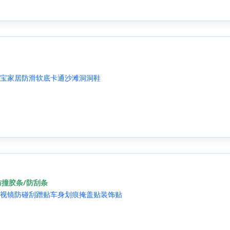
宝家居防滑软底卡通沙滩洞洞鞋
防撞胶条/防刮条
视镜防碰刮蹭贴车身划痕掩盖贴装饰贴