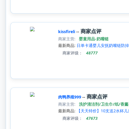
商家点评
kissfireli
--
商家主营:
婴童用品-奶嘴链
最新商品:
日单卡通婴儿安抚奶嘴链防掉
商家评级：
48777
商家点评
肉鸭养殖999
--
商家主营:
洗护清洁剂/卫生巾/纸/香薰
最新商品:
【天天特价】10支送2水杯儿
商家评级：
47673