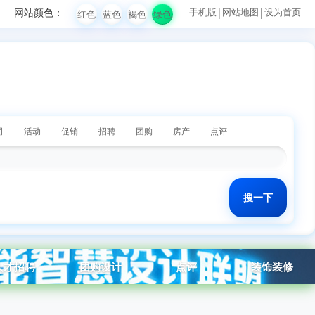
网站颜色：
手机版
|
网站地图
|
设为首页
红色
蓝色
褐色
绿色
司
活动
促销
招聘
团购
房产
点评
人才招聘
团购设计
点评
装饰装修