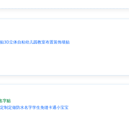
贴3D立体自粘幼儿园教室布置装饰墙贴
-名字贴
定制定做防水名字学生免缝卡通小宝宝