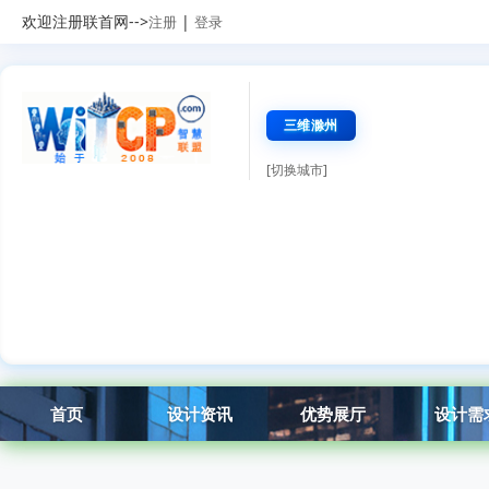
欢迎注册联首网-->
|
注册
登录
三维滁州
[切换城市]
首页
设计资讯
优势展厅
设计需