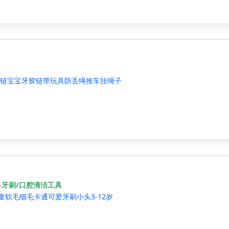
链宝宝牙胶链带玩具防丢绳推车挂绳子
-牙刷/口腔清洁工具
童软毛细毛卡通可爱牙刷小头3-12岁