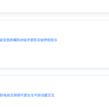
嘴链安抚奶嘴防掉链牙胶防丢链带咬咬乐
防电热宝萌萌可爱女生可拆洗暖宝宝