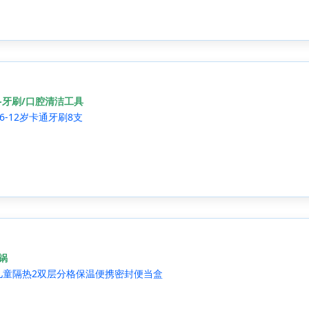
-牙刷/口腔清洁工具
-12岁卡通牙刷8支
锅
儿童隔热2双层分格保温便携密封便当盒