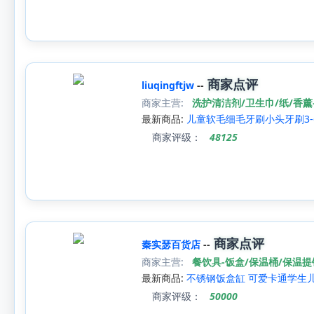
商家点评
liuqingftjw
--
商家主营:
洗护清洁剂/卫生巾/纸/香薰
最新商品:
儿童软毛细毛牙刷小头牙刷3-6
商家评级：
48125
商家点评
秦实瑟百货店
--
商家主营:
餐饮具-饭盒/保温桶/保温提
最新商品:
不锈钢饭盒缸 可爱卡通学生
商家评级：
50000