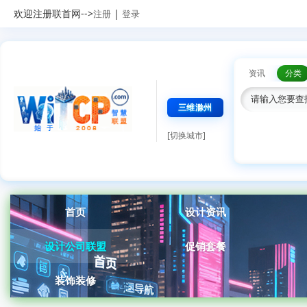
欢迎注册联首网-->
|
注册
登录
资讯
分类
三维滁州
[切换城市]
首页
设计资讯
设计公司联盟
促销套餐
装饰装修