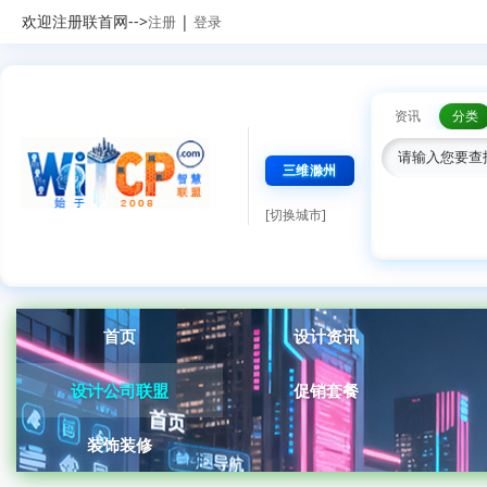
欢迎注册联首网-->
|
注册
登录
资讯
分类
三维滁州
[切换城市]
首页
设计资讯
设计公司联盟
促销套餐
装饰装修