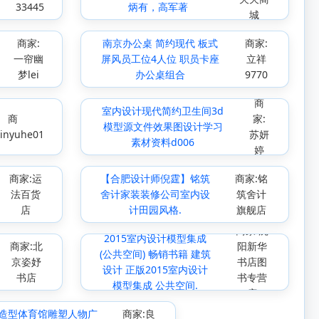
33445
炳有，高军著
城
商家:
南京办公桌 简约现代 板式
商家:
一帘幽
屏风员工位4人位 职员卡座
立祥
梦lei
办公桌组合
9770
商
室内设计现代简约卫生间3d
商
家:
模型源文件效果图设计学习
inyuhe01
苏妍
素材资料d006
婷
商家:运
【合肥设计师倪霆】铭筑
商家:铭
法百货
舍计家装装修公司室内设
筑舍计
店
计田园风格.
旗舰店
商家:沈
2015室内设计模型集成
商家:北
阳新华
(公共空间) 畅销书籍 建筑
京姿妤
书店图
设计 正版2015室内设计
书店
书专营
模型集成 公共空间.
店
造型体育馆雕塑人物广
商家:良