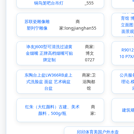
铜鸟笼吧台吊灯
_555
城市地
育馆 
苏联瓷雕像雕
商
立面图
塑列宁雕像
家:longjianghan55
面景观
规
诤友J600型可清洗过滤黄
商家:
R9012
金烟嘴 正牌高档烟嘴可贴
博文
10 P7X
牌定制
0727
东陶台上盆LW366RB桌上
商家:卫
公共服
式洗脸盆 面盆 艺术碗盆
浴陶都
理论.
台盆
馆
红朱（大红颜料）古建、美术
商
建筑
颜料，500g/瓶
家:
邱邱体育美国户外水壶