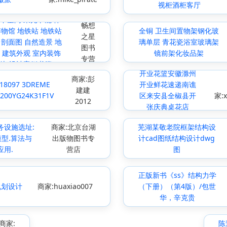
视柜酒柜客厅
商家:
下空间 采光节能 体
畅想
博物馆 地铁站 地铁站
全铜 卫生间置物架钢化玻
之星
 剖面图 自然造景 地
璃单层 青花瓷浴室玻璃架
图书
 建筑外观 室内装饰
镜前架化妆品架
专营
划与设计案例书籍
店
开业花篮安徽滁州
商家:彭
18097 3DREME
开业鲜花速递南谯
建建
/200YG24K31F1V
区来安县全椒县开
家:x
2012
张庆典桌花店
务设施选址:
商家:北京台湖
芜湖某敬老院框架结构设
模型.算法与
出版物图书专
计cad图纸结构设计dwg
应用.
营店
图
正版新书《ss》结构力学
规划设计
商家:huaxiao007
（下册）（第4版）/包世
华，辛克贵
商家:
陈