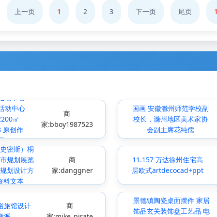
上一页
1
2
3
下一页
尾页
活动中心
活动中心
国画 安徽滁州师范学校副
商
200㎡
校长，滁州地区美术家协
家:bboy1987523
08 原创作
会副主席花纯儒
品
史密斯）桐
市规划展览
商
11.157 万达徐州住宅高
规划设计方
家:danggner
层欧式artdecocad+ppt
资料文本
景德镇陶瓷桌面摆件 家居
俗旅馆设计
商
饰品玄关装饰盘工艺品 电
徽派
家:mike_pirate