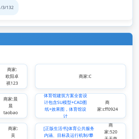
1
/3/132
商家:
欧阳卓
商家:С
祺123
体育馆建筑方案全套设
商家:晨
计包含SU模型+CAD图
商
晨
纸+效果图，体育馆设
家:cff0924
taobao
计
商
商家:
[正版生活书]体育公共服务
家:520
吴
内涵、目标及运行机制/攀
天天商