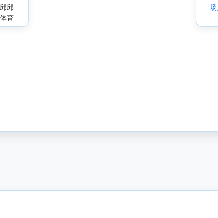
邱邱
场
体育