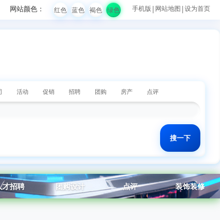
网站颜色：
手机版
|
网站地图
|
设为首页
红色
蓝色
褐色
绿色
司
活动
促销
招聘
团购
房产
点评
人才招聘
团购设计
点评
装饰装修