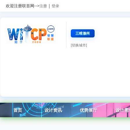
欢迎注册联首网-->
|
注册
登录
三维滁州
[切换城市]
首页
设计资讯
优势展厅
设计需