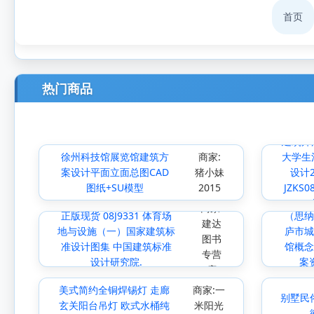
首页
热门商品
建筑师
徐州科技馆展览馆建筑方
商家:
大学生
案设计平面立面总图CAD
猪小妹
设计2
图纸+SU模型
2015
JZKS
商家:
正版现货 08J9331 体育场
（思纳
建达
地与设施（一）国家建筑标
庐市城
图书
准设计图集 中国建筑标准
馆概念
专营
设计研究院.
案
店
美式简约全铜焊锡灯 走廊
商家:一
别墅民
玄关阳台吊灯 欧式水桶纯
米阳光