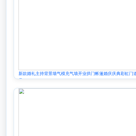
新款婚礼主持背景墙气模充气墙开业拱门帐篷婚庆庆典彩虹门
具