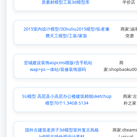
质素材模型工装3d模型库
半价店
2015室内设计模型/3Dliuliu2015模型/拓者澜
商家:涵
腾天工模型/工装/家装
突袭
翌城建设装饰aspcms模版/含手机站
商
wap+pc一体站/装修装饰源码
家:shopbaoku00
SU模型 高层及小高层办公楼建筑精细sketchup
商家:
模型70个1.34GB S134
朴之家
国外古建筑老房子3d模型室外复古风格
商家:dteam
loft照片级外观设计素材
丨visual