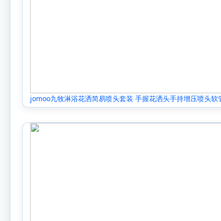
jomoo九牧淋浴花洒简易喷头套装 手握花洒头手持增压喷头软管