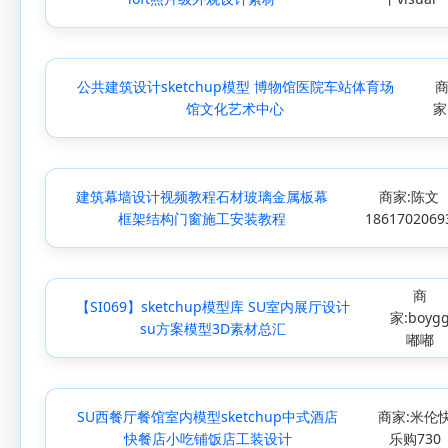
公共建筑设计sketchup模型 博物馆医院车站体育场
馆文化艺术中心
家
建筑幕墙设计视频教程石材玻璃金属板幕
商家:陈文
框架结构门窗施工安装教程
1861702069
商
【SI069】sketchup模型库 SU室内展厅设计
家:boyg
su方案模型3D素材总汇
嘟嘟
SU西餐厅餐馆室内模型sketchup中式酒店
商家:米伦
快餐店小吃铺饭店工装设计
乐购730