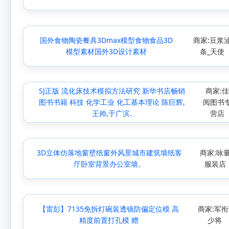
国外食物陶瓷餐具3Dmax模型食物食品3D
商家:豆浆
模型素材国外3D设计素材
条_天使
SJ正版 流化床技术模拟方法研究 新华书店畅销
商家:
图书书籍 科技 化学工业 化工基本理论 陈巨辉,
阅图书
王帅,于广滨.
营店
3D立体仿落地窗壁纸窗外风景城市建筑墙纸客
商家:咏
厅卧室背景办公室墙。
服装店
【雷彭】7135免拆灯碗装透镜防偏定位模 高
商家:军衔
精度前置打孔模 赠
少将