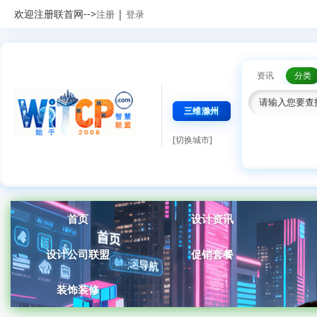
欢迎注册联首网-->
|
注册
登录
资讯
分类
三维滁州
[切换城市]
首页
设计资讯
设计公司联盟
促销套餐
装饰装修