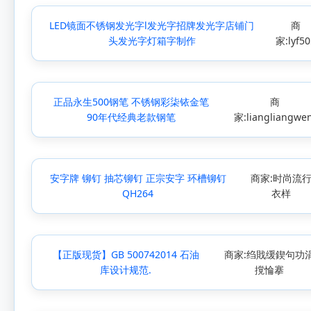
LED镜面不锈钢发光字l发光字招牌发光字店铺门
商
头发光字灯箱字制作
家:lyf50
正品永生500钢笔 不锈钢彩柒铱金笔
商
90年代经典老款钢笔
家:liangliangwen
安字牌 铆钉 抽芯铆钉 正宗安字 环槽铆钉
商家:时尚流
QH264
衣样
【正版现货】GB 500742014 石油
商家:绉戝缓鍥句功
库设计规范.
撹惀搴