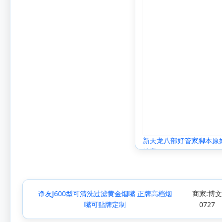
新天龙八部好管家脚本原好
续费
诤友J600型可清洗过滤黄金烟嘴 正牌高档烟
商家:博
嘴可贴牌定制
0727