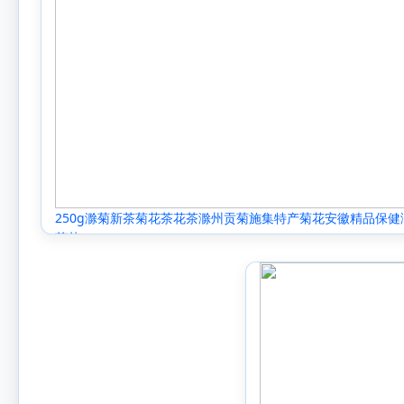
250g滁菊新茶菊花茶花茶滁州贡菊施集特产菊花安徽精品保健
菊茶