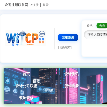
欢迎注册联首网-->
|
注册
登录
资讯
分类
三维滁州
[切换城市]
首页
设计资讯
设计公司联盟
促销套餐
装饰装修