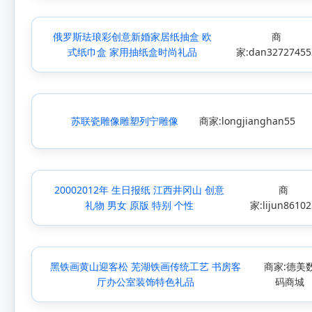
俄罗斯珐琅彩创意新婚家居纸抽盒 欧
商
式纸巾盒 家用抽纸盒时尚礼品
家:dan32727455
苏联瓷雕像雕塑列宁雕像
商家:longjianghan55
20002012年 生日报纸 江西井冈山 创意
商
礼物 男女 原版 特别 个性
家:lijun86102
黑铁画黄山迎客松 芜湖铁画传统工艺 书房客
商家:德美
厅办公室装饰特色礼品
码商城