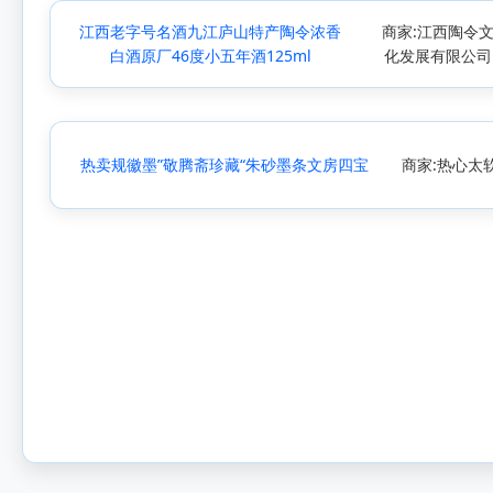
江西老字号名酒九江庐山特产陶令浓香
商家:江西陶令
白酒原厂46度小五年酒125ml
化发展有限公司
热卖规徽墨”敬腾斋珍藏“朱砂墨条文房四宝
商家:热心太