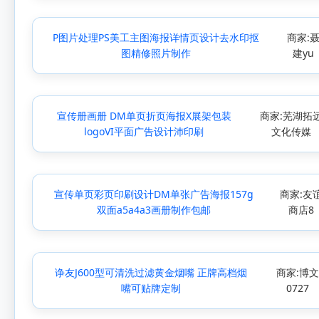
P图片处理PS美工主图海报详情页设计去水印抠
商家:
图精修照片制作
建yu
宣传册画册 DM单页折页海报X展架包装
商家:芜湖拓
logoVI平面广告设计沛印刷
文化传媒
宣传单页彩页印刷设计DM单张广告海报157g
商家:友
双面a5a4a3画册制作包邮
商店8
诤友J600型可清洗过滤黄金烟嘴 正牌高档烟
商家:博
嘴可贴牌定制
0727