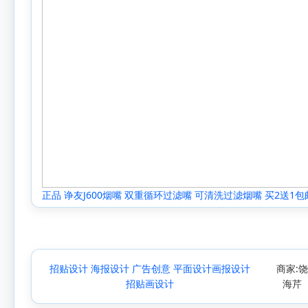
正品 诤友J600烟嘴 双重循环过滤嘴 可清洗过滤烟嘴 买2送1包
招贴设计 海报设计 广告创意 平面设计画报设计
商家:
招贴画设计
海芹