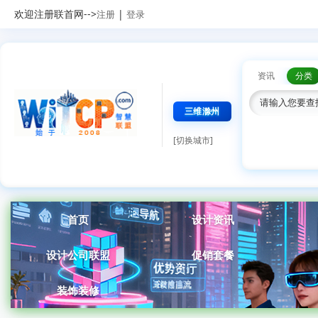
欢迎注册联首网-->
|
注册
登录
资讯
分类
三维滁州
[切换城市]
首页
设计资讯
设计公司联盟
促销套餐
装饰装修