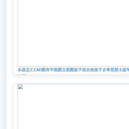
乐器总汇CAD图库平面图立面图架子鼓吉他笛子古筝琵琶小提
钢琴