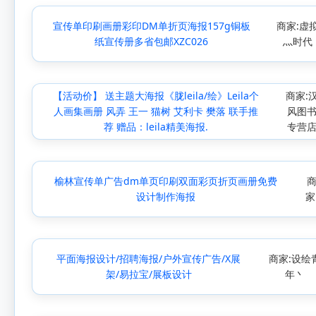
宣传单印刷画册彩印DM单折页海报157g铜板
商家:虚
纸宣传册多省包邮XZC026
灬时代
【活动价】 送主题大海报《胧leila/绘》Leila个
商家:
人画集画册 风弄 王一 猫树 艾利卡 樊落 联手推
风图
荐 赠品：leila精美海报.
专营
榆林宣传单广告dm单页印刷双面彩页折页画册免费
设计制作海报
家
平面海报设计/招聘海报/户外宣传广告/X展
商家:设绘
架/易拉宝/展板设计
年丶