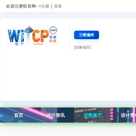
欢迎注册联首网-->
|
注册
登录
三维滁州
[切换城市]
首页
设计资讯
优势展厅
设计需