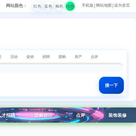
网站颜色：
手机版
|
网站地图
|
设为首页
红色
蓝色
褐色
绿色
司
活动
促销
招聘
团购
房产
点评
人才招聘
团购设计
点评
装饰装修