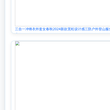
三合一冲锋衣外套女春秋2024新款宽松设计感三防户外登山服
克