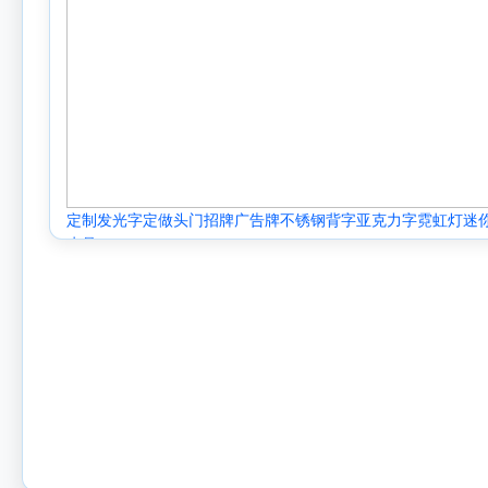
定制发光字定做头门招牌广告牌不锈钢背字亚克力字霓虹灯迷
水晶