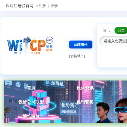
欢迎注册联首网-->
|
注册
登录
资讯
分类
三维滁州
[切换城市]
首页
设计资讯
设计公司联盟
促销套餐
装饰装修