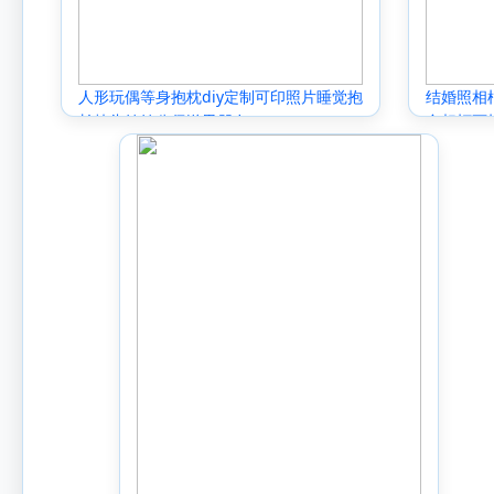
人形玩偶等身抱枕diy定制可印照片睡觉抱
结婚照相
长枕头娃娃公仔送男朋友
合相框画