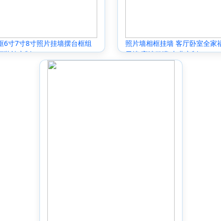
框6寸7寸8寸照片挂墙摆台框组
照片墙相框挂墙 客厅卧室全家
框装裱定制
示墙 高清微喷 专业定制