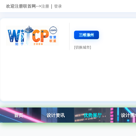
欢迎注册联首网-->
|
注册
登录
三维滁州
[切换城市]
首页
设计资讯
优势展厅
设计需