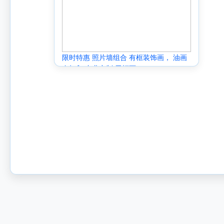
限时特惠 照片墙组合 有框装饰画， 油画
布打印 专业定制 无框画