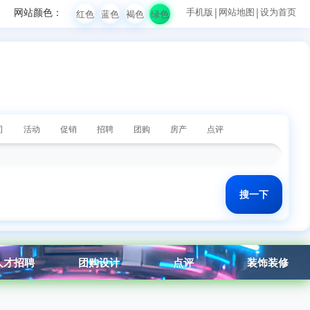
网站颜色：
手机版
|
网站地图
|
设为首页
红色
蓝色
褐色
绿色
司
活动
促销
招聘
团购
房产
点评
人才招聘
团购设计
点评
装饰装修