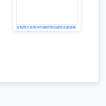
定制照片挂墙冲印婚纱照结婚照全家福相
框组合照片墙相片打印加洗