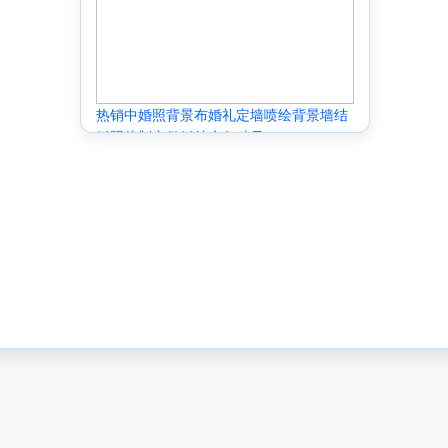
热销中婚照背景布婚礼定墙喷绘背景墙结
婚照片制定做婚纱庆各种尺