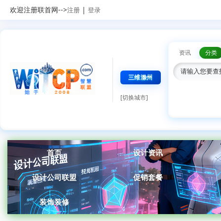
欢迎注册联首网-->
|
注册
登录
资讯
分类
三维滁州
[切换城市]
首页
设计资讯
设计公司联盟
促销套餐
装饰装修