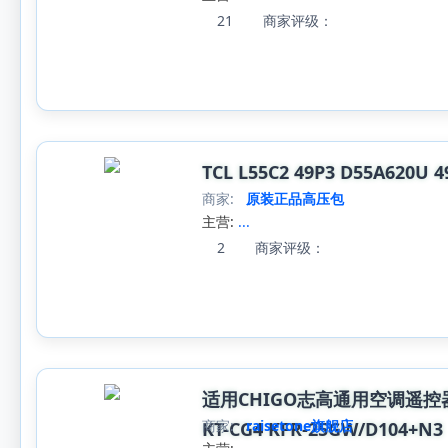
21
商家评级：
TCL L55C2 49P3 D55A620U
商家:
原装正品高压包
主营:
...
2
商家评级：
适用CHIGO志高通用空调遥控器KF-5
商家:
raisetone旗舰店
KT-CG4 KFR-25GW/D104+N3