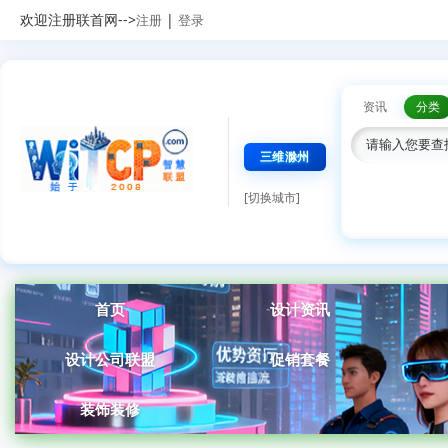
欢迎注册联首网-->
|
注册
登录
资讯
分类
三维滁州
[切换城市]
首页
设计资讯
设计公司联盟
促销套餐
装饰装修