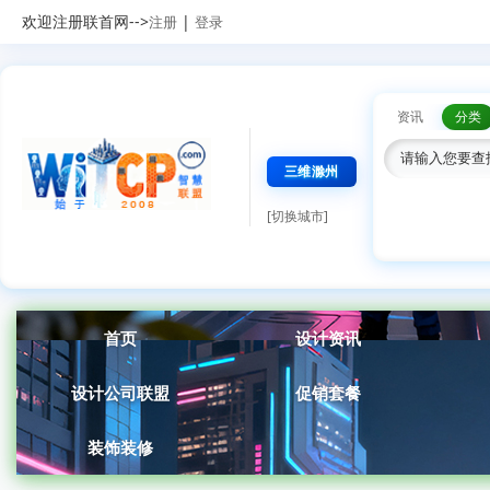
欢迎注册联首网-->
|
注册
登录
资讯
分类
三维滁州
[切换城市]
首页
设计资讯
设计公司联盟
促销套餐
装饰装修