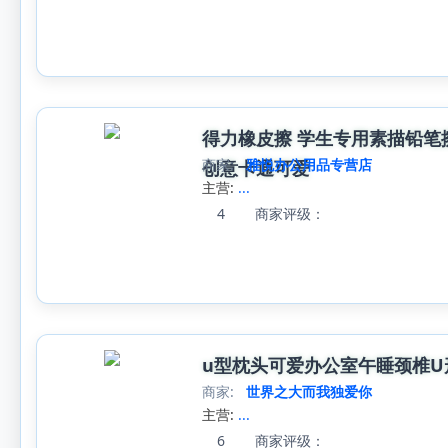
得力橡皮擦 学生专用素描铅笔
商家:
雅悦办公用品专营店
创意卡通可爱
主营:
...
4
商家评级：
u型枕头可爱办公室午睡颈椎U
商家:
世界之大而我独爱你
主营:
...
6
商家评级：