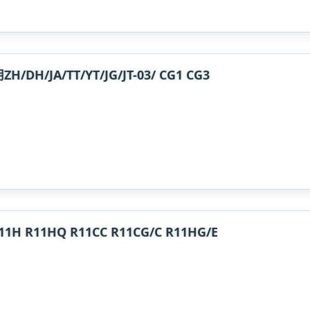
JA/TT/YT/JG/JT-03/ CG1 CG3
R11HQ R11CC R11CG/C R11HG/E