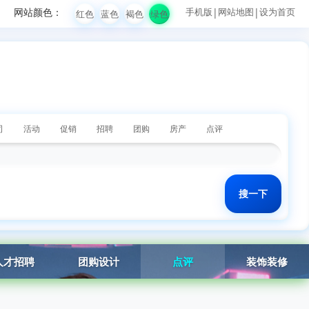
网站颜色：
手机版
|
网站地图
|
设为首页
红色
蓝色
褐色
绿色
司
活动
促销
招聘
团购
房产
点评
人才招聘
团购设计
点评
装饰装修