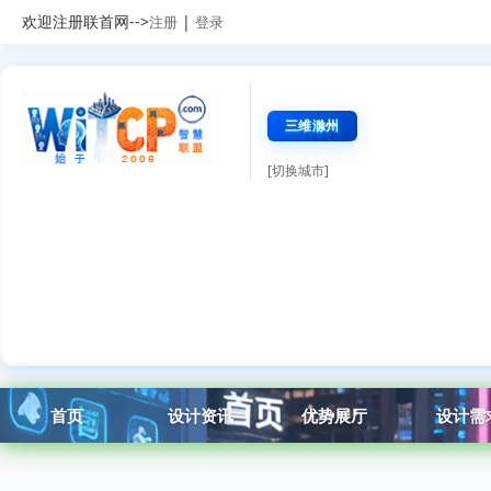
欢迎注册联首网-->
|
注册
登录
三维滁州
[切换城市]
首页
设计资讯
优势展厅
设计需