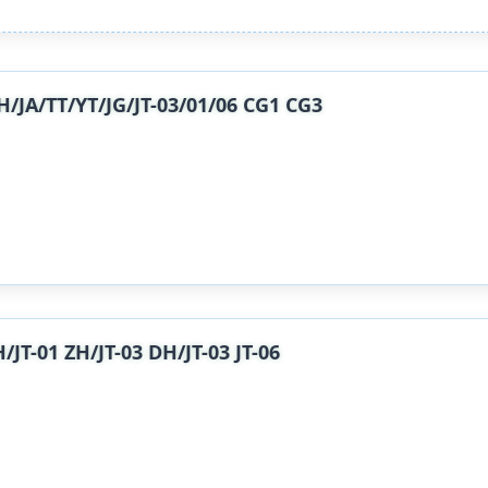
T/YT/JG/JT-03/01/06 CG1 CG3
1 ZH/JT-03 DH/JT-03 JT-06