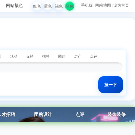
网站颜色：
手机版
|
网站地图
|
设为首页
红色
蓝色
褐色
绿色
司
活动
促销
招聘
团购
房产
点评
人才招聘
团购设计
点评
装饰装修