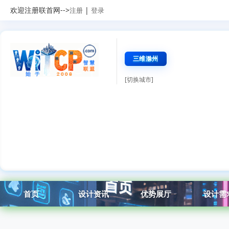
欢迎注册联首网-->
|
注册
登录
三维滁州
[切换城市]
首页
设计资讯
优势展厅
设计需