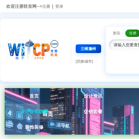
欢迎注册联首网-->
|
注册
登录
资讯
分类
三维滁州
[切换城市]
首页
设计资讯
设计公司联盟
促销套餐
装饰装修