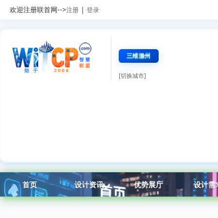
欢迎注册联首网-->
|
注册
登录
三维滁州
[切换城市]
首页
设计资讯
优势展厅
设计需