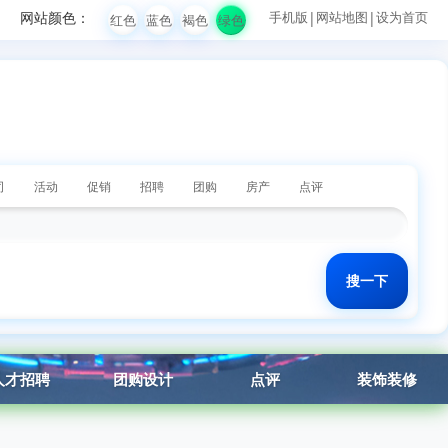
网站颜色：
手机版
|
网站地图
|
设为首页
红色
蓝色
褐色
绿色
司
活动
促销
招聘
团购
房产
点评
人才招聘
团购设计
点评
装饰装修