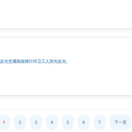
反光交通路政骑行环卫工人荧光反光。
1
2
3
4
5
6
7
下一页