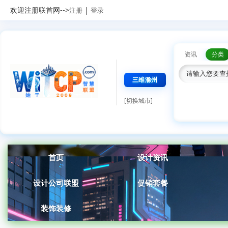
欢迎注册联首网-->
|
注册
登录
资讯
分类
三维滁州
[切换城市]
首页
设计资讯
设计公司联盟
促销套餐
装饰装修