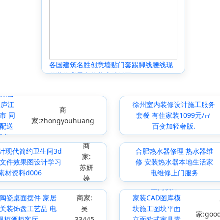
各国建筑名胜创意墙贴门套踢脚线腰线现
代装饰背景文化艺术贴纸画
肥东县
 庐江
徐州室内装修设计施工服务
商
市 同
套餐 有住家装1099元/㎡
家:zhongyouhuang
配送
百变加轻奢版.
服务
商
计现代简约卫生间3d
合肥热水器修理 热水器维
家:
文件效果图设计学习
修 安装热水器本地生活家
苏妍
素材资料d006
电维修上门服务
婷
2015室内设计
陶瓷桌面摆件 家居
商家:
家装CAD图库模
关装饰盘工艺品 电
吴
块施工图块平面
家:good
视柜酒柜客厅
33445
立面欧式家具素