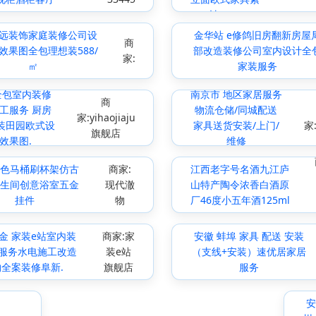
材DWG
远装饰家庭装修公司设
金华站 e修鸽旧房翻新房屋
商
效果图全包理想装588/
部改造装修公司室内设计全
家:
㎡
家装服务
全包室内装修
南京市 地区家居服务
商
工服务 厨房
物流仓储/同城配送
家:yihaojiaju
装田园欧式设
家具送货安装/上门/
家:
旗舰店
效果图.
维修
色马桶刷杯架仿古
商家:
江西老字号名酒九江庐
生间创意浴室五金
现代澈
山特产陶令浓香白酒原
挂件
物
厂46度小五年酒125ml
金 家装e站室内装
商家:家
安徽 蚌埠 家具 配送 安装
服务水电施工改造
装e站
（支线+安装）速优居家居
约全案装修阜新.
旗舰店
服务
安