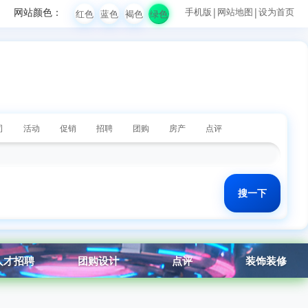
网站颜色：
手机版
|
网站地图
|
设为首页
红色
蓝色
褐色
绿色
司
活动
促销
招聘
团购
房产
点评
人才招聘
团购设计
点评
装饰装修