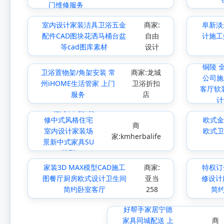
门维修服务
室内设计家装洁具卫浴五金
商家:
阜新淡
配件CAD图块花洒马桶台盆
自由
计施工
等cad图库素材
设计
铜陵 
卫浴置物架/角架安装 常
商家:龙城
公司施
州iHOME生活管家 上门
卫浴折扣
客厅软
服务
店
计
SU现代中式家装
修中式风格住宅
欧式金
商
室内设计家装场
欧式卫
家:kmherbalife
景新中式家具SU
模型
家装3D MAX模型CAD施工
商家:
特权订
图餐厅厨房欧式设计卫生间
亚当
修设计
简约卧室客厅
258
简
好帮手家居宁德
家具同城配送 上
商