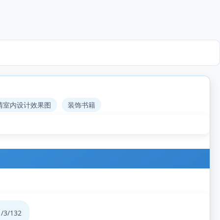
清室内设计效果图
装饰书籍
1
/3/132