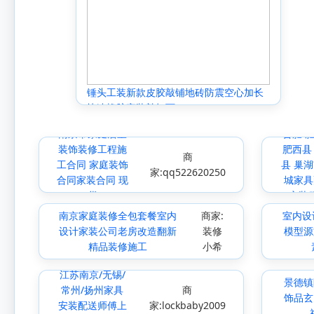
锤头工装新款皮胶敲铺地砖防震空心加长
快速橡胶家装敲打可
南京市家庭居室
合肥 
装饰装修工程施
肥西县
商
工合同 家庭装饰
县 巢湖
家:qq522620250
合同家装合同 现
城家具
货
安装
南京家庭装修全包套餐室内
商家:
室内设
设计家装公司老房改造翻新
装修
模型源
精品装修施工
小希
江苏南京/无锡/
景德镇
常州/扬州家具
商
饰品玄
安装配送师傅上
家:lockbaby2009