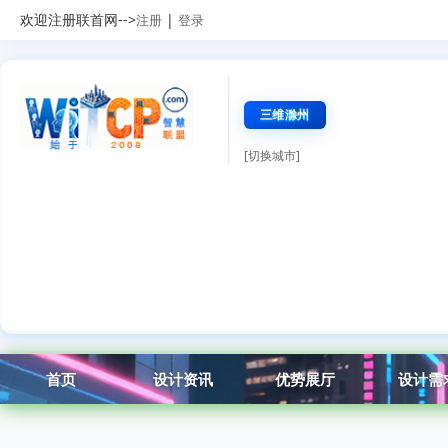
欢迎注册联首网-->
|
注册
登录
三维滁州
[切换城市]
首页
设计资讯
优势展厅
设计需