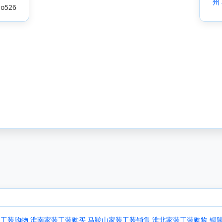
州
o526
装工装购物
淮南家装工装购买
马鞍山家装工装销售
淮北家装工装购物
铜