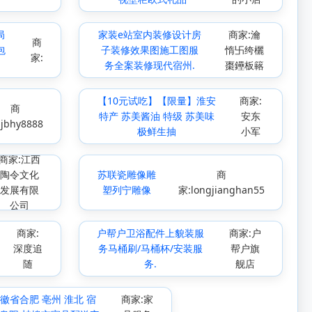
局
家装e站室内装修设计房
商家:瀹
商
包
子装修效果图施工图服
惰卐绔欐
家:
务全案装修现代宿州.
棗鑸板簵
【10元试吃】【限量】淮安
商家:
商
特产 苏美酱油 特级 苏美味
安东
jbhy8888
极鲜生抽
小军
商家:江西
陶令文化
苏联瓷雕像雕
商
发展有限
塑列宁雕像
家:longjianghan55
公司
商家:
户帮户卫浴配件上貌装服
商家:户
深度追
务马桶刷/马桶杯/安装服
帮户旗
随
务.
舰店
徽省合肥 亳州 淮北 宿
商家:家