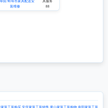
 阜阳 蚌埠市家具配送安
具服务
装维修
88
陵家装工装购买
安庆家装工装销售
黄山家装工装购物
阜阳家装工装