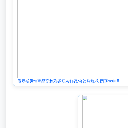
俄罗斯风情商品高档彩锡烟灰缸银/金边玫瑰花 圆形大中号