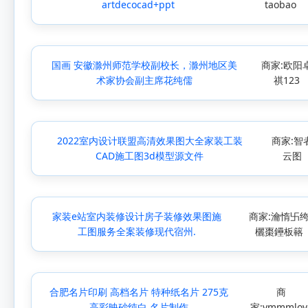
artdecocad+ppt
taobao
国画 安徽滁州师范学校副校长，滁州地区美
商家:欧阳
术家协会副主席花纯儒
祺123
2022室内设计联盟高清效果图大全家装工装
商家:智
CAD施工图3d模型源文件
云图
家装e站室内装修设计房子装修效果图施
商家:瀹惰卐
工图服务全案装修现代宿州.
欐棗鑸板簵
合肥名片印刷 高档名片 特种纸名片 275克
商
高彩映砂纯白 名片制作
家:ymmmlov