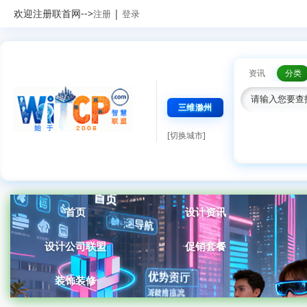
欢迎注册联首网-->
|
注册
登录
资讯
分类
三维滁州
[切换城市]
首页
设计资讯
设计公司联盟
促销套餐
装饰装修