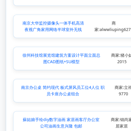
南京大华监控摄像头一体手机高清
商
夜视广角家用网络半球室外无线
家:alwwliuping627
徐州科技馆展览馆建筑方案设计平面立面总
商家:猪小
图CAD图纸+SU模型
2015
南京办公桌 简约现代 板式屏风员工位4人位 职
商家:立
员卡座办公桌组合
9770
蘇姑娘手绘diy数字油画 家居画客厅办公室
商家:锦尚
公司油画生意兴隆 包邮
居家居