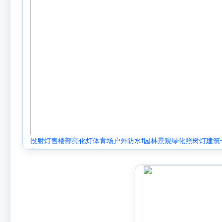
投射灯售楼部亮化灯体育场户外防水f园林景观绿化照树灯建筑
彩