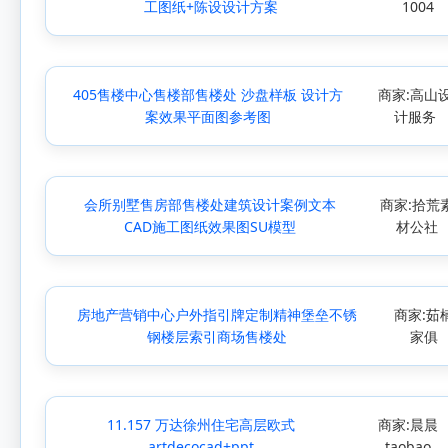
工图纸+陈设设计方案
1004
405售楼中心售楼部售楼处 沙盘样板 设计方
商家:高山
案效果平面图参考图
计服务
会所别墅售房部售楼处建筑设计案例文本
商家:拾荒
CAD施工图纸效果图SU模型
材公社
房地产营销中心户外指引牌定制精神堡垒不锈
商家:茹
钢楼层索引商场售楼处
家俱
11.157 万达徐州住宅高层欧式
商家:晨晨
artdecocad+ppt
taobao