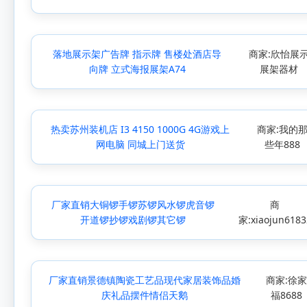
落地展示架广告牌 指示牌 售楼处酒店导
商家:欣怡展
向牌 立式海报展架A74
展架器材
热卖苏州装机店 I3 4150 1000G 4G游戏上
商家:我的
网电脑 同城上门送货
些年888
厂家直销大铜锣手锣苏锣风水锣虎音锣
商
开道锣抄锣戏剧锣其它锣
家:xiaojun6183
厂家直销景德镇陶瓷工艺品现代家居装饰品婚
商家:徐
庆礼品摆件情侣天鹅
福8688