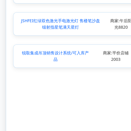
JSHFEI红绿双色激光手电激光灯 售楼笔沙盘
商家:午后
镭射指星笔满天星灯
光8820
锐取集成吊顶销售设计系统/可入库产
商家:平价店铺
品
2003