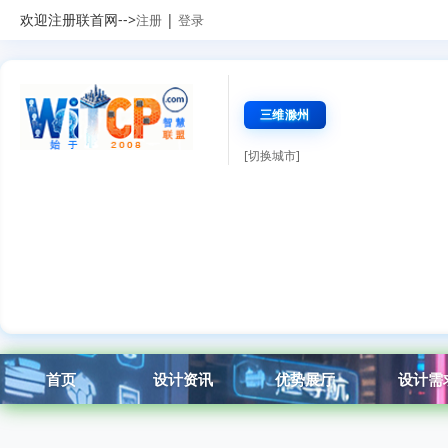
欢迎注册联首网-->
|
注册
登录
三维滁州
[切换城市]
首页
设计资讯
优势展厅
设计需