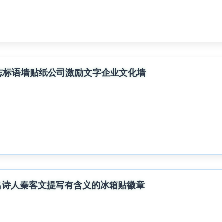
志标语墙贴纸公司激励文字企业文化墙
名诗人秦客文提写有含义的冰箱贴徽章