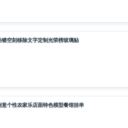
粘镂空刻移除文字定制光荣榜玻璃贴
创意个性农家乐店面特色模型餐馆挂串