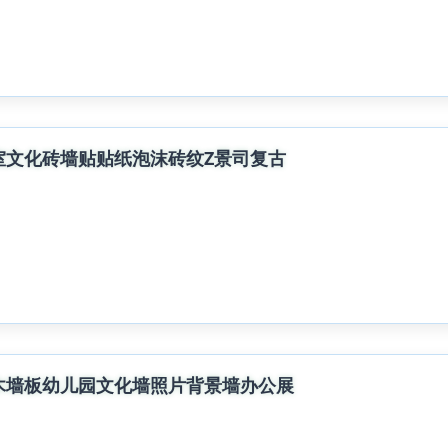
室文化砖墙贴贴纸泡沫砖纹Z景司复古
木墙板幼儿园文化墙照片背景墙办公展