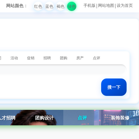
网站颜色：
手机版
|
网站地图
|
设为首页
红色
蓝色
褐色
绿色
司
活动
促销
招聘
团购
房产
点评
人才招聘
团购设计
点评
装饰装修