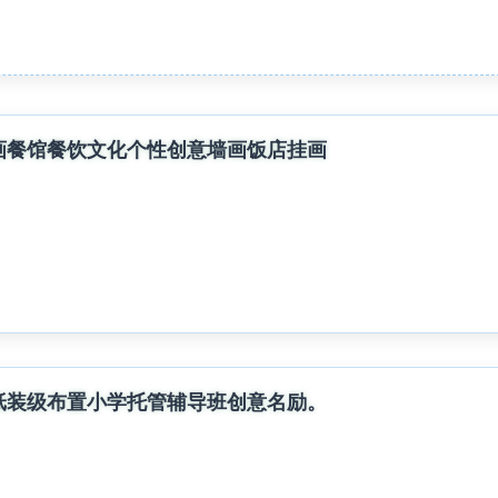
画餐馆餐饮文化个性创意墙画饭店挂画
纸装级布置小学托管辅导班创意名励。