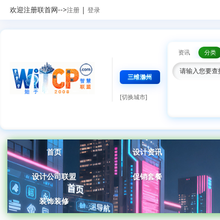
欢迎注册联首网-->
|
注册
登录
资讯
分类
三维滁州
[切换城市]
首页
设计资讯
设计公司联盟
促销套餐
装饰装修