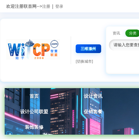
欢迎注册联首网-->
|
注册
登录
资讯
分类
三维滁州
[切换城市]
首页
设计资讯
设计公司联盟
促销套餐
装饰装修