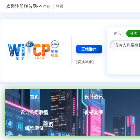
欢迎注册联首网-->
|
注册
登录
资讯
分类
三维滁州
[切换城市]
首页
设计资讯
设计公司联盟
促销套餐
装饰装修