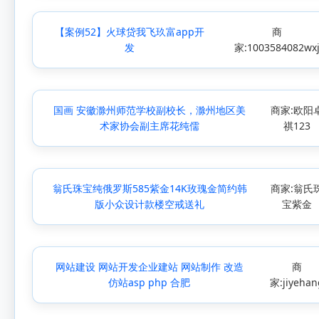
【案例52】火球贷我飞玖富app开
商
发
家:1003584082wx
国画 安徽滁州师范学校副校长，滁州地区美
商家:欧阳
术家协会副主席花纯儒
祺123
翁氏珠宝纯俄罗斯585紫金14K玫瑰金简约韩
商家:翁氏
版小众设计款楼空戒送礼
宝紫金
网站建设 网站开发企业建站 网站制作 改造
商
仿站asp php 合肥
家:jiyehan