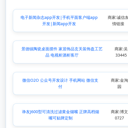
电子新闻杂志app开发|手机平面客户端app
商家:诚信
开发|新闻app开发
情链接
景德镇陶瓷桌面摆件 家居饰品玄关装饰盘工艺
商家:吴
品 电视柜酒柜客厅
33445
微信O2O 公众号开发设计 手机网站 微信支
商家:金淘
付
园
诤友J600型可清洗过滤黄金烟嘴 正牌高档烟
商家:博
嘴可贴牌定制
0727