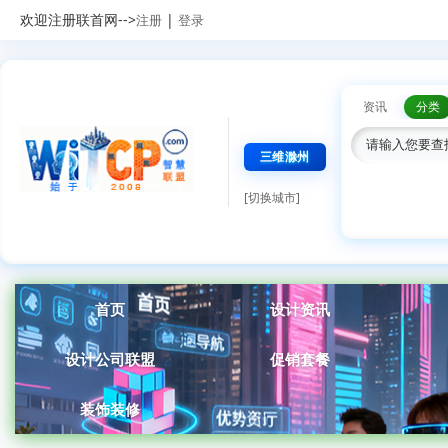
欢迎注册联首网-->
|
注册
登录
资讯
分类
三维滁州
[切换城市]
首页
设计资讯
设计公司联盟
促销套餐
装饰装修