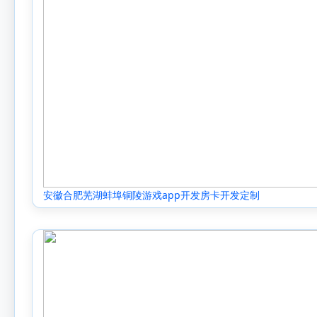
安徽合肥芜湖蚌埠铜陵游戏app开发房卡开发定制