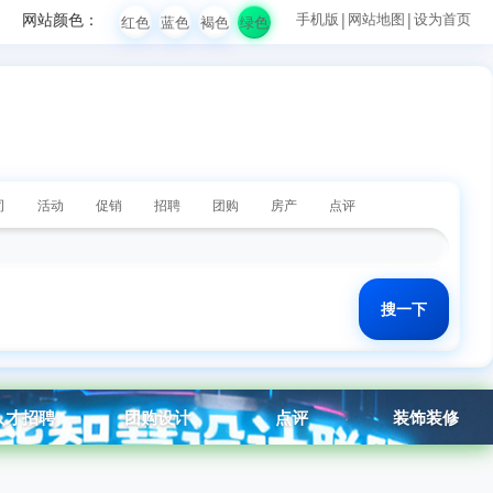
网站颜色：
手机版
|
网站地图
|
设为首页
红色
蓝色
褐色
绿色
司
活动
促销
招聘
团购
房产
点评
人才招聘
团购设计
点评
装饰装修