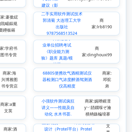
建议（影
印版）/el
二手实用软件测试技术
家:褰撳綋
郭清菊 大连理工大学
商
缃戝畼鏂规
出版社
家:lrb8190
棗鑸板簵
9787568513524
2015年湖北省事
业单位招聘考试
家:学府书
商
《职业能力测
店图书专营
家:dinghouxi99
验》题库 真题/模
拟题
商家:海
6880S便携吹气酒精测试仪
商家:
兴博雅图
器检测口气浓度醉酒驾测酒
邓驼
书专营店
仪高精度
弟
小强软件测试疯狂
商家:娓呭崕澶
商家:a董
讲义——性能及自
у﹀嚭鐗堢ぞ瀹
文英
商
动化 水木书荟.
樻柟鏃楄埌搴
家:
正版现货 CX5083计算机辅助
文
商家:酒
设计（Protel平台）Protel