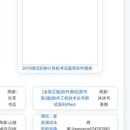
2016湖北职称计算机考试题库软件模块
XP/Word/Excel/PPT2003/2007
商家:
[全新正版]软件测试(原书
商家:
玖零
第2版)软件工程技术丛书测
沐沐书
书店
试系列/Paul
香阁
有效软件
测试：提
商家:山猫
高测试水
商
诚信店68
平的50条
家:loveyang674787881