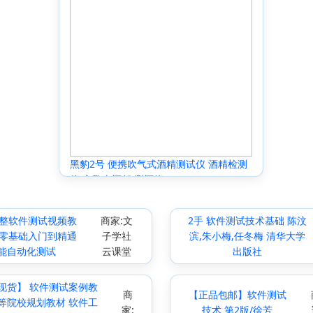
黑豹2号 便携吹气式酒精测试仪 酒精检测
仪 交警查酒驾 测酒仪
1完整软件测试视频教
商家:文
2手 软件测试技术基础 陈汶
 零基础入门到精通
子学社
滨,朱小梅,任冬梅 清华大学
能自动化测试
云课堂
出版社
现货】 软件测试案例教
商
【正品包邮】软件测试
等院校规划教材 软件工
家:
技术 第2版/徐芳