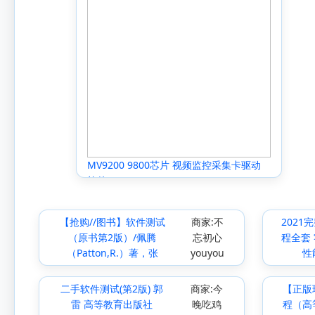
MV9200 9800芯片 视频监控采集卡驱动
软件
【抢购//图书】软件测试
商家:不
202
（原书第2版）/佩腾
忘初心
程全套
（Patton,R.）著，张
youyou
性
二手软件测试(第2版) 郭
商家:今
【正版
雷 高等教育出版社
晚吃鸡
程（高