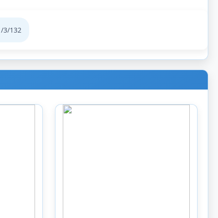
1
/3/132