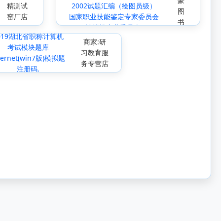
豪
精测试
2002试题汇编（绘图员级）
图
窑厂店
国家职业技能鉴定专家委员会
书
计算机专业委员会.
专
019湖北省职称计算机
商家:研
营
考试模块题库
习教育服
ternet(win7版)模拟题
务专营店
注册码.