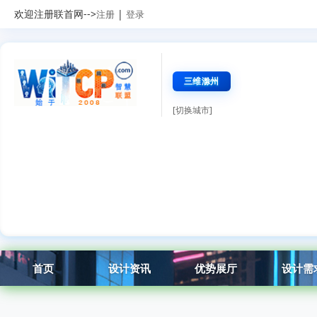
欢迎注册联首网-->
|
注册
登录
三维滁州
[切换城市]
首页
设计资讯
优势展厅
设计需