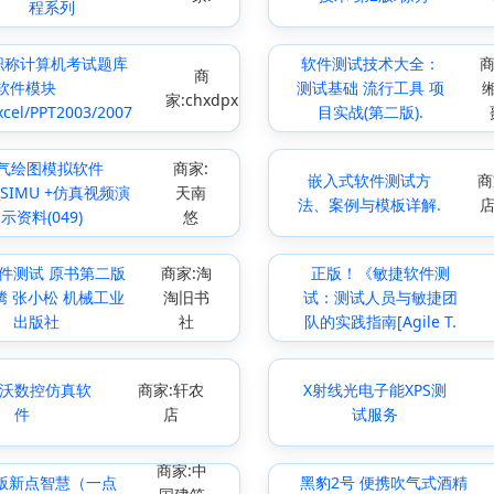
程系列
北职称计算机考试题库
软件测试技术大全：
商
商
软件模块
测试基础 流行工具 项
家:chxdpx
xcel/PPT2003/2007
目实战(第二版).
气绘图模拟软件
商家:
嵌入式软件测试方
商
_SIMU +仿真视频演
天南
法、案例与模板详解.
示资料(049)
悠
软件测试 原书第二版
商家:淘
正版！《敏捷软件测
腾 张小松 机械工业
淘旧书
试：测试人员与敏捷团
出版社
社
队的实践指南[Agile T.
沃数控仿真软
商家:轩农
X射线光电子能XPS测
件
店
试服务
商家:中
版新点智慧（一点
黑豹2号 便携吹气式酒精