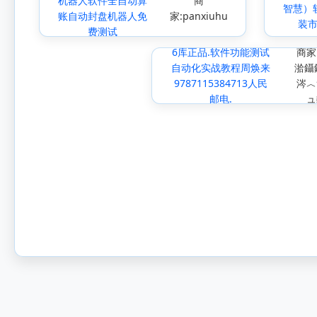
机器人软件全自动算
商
智慧）
账自动封盘机器人免
家:panxiuhu
装
费测试
6库正品.软件功能测试
商家
自动化实战教程周焕来
湁鑷
9787115384713人民
涔︿
邮电.
ュ