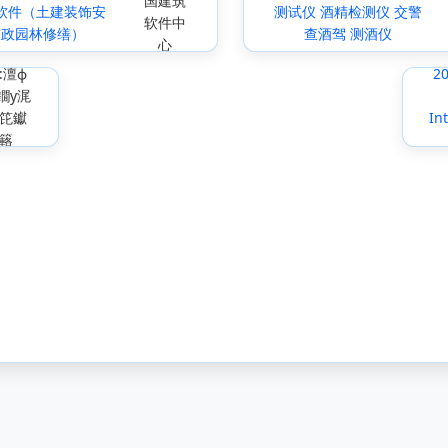
国建筑
软件（土建装饰安
测试仪 酒精检测仪 交警
软件中
市政园林修缮）
查酒驾 测酒仪
心
:澶ф
2
鐗у浘
笓钀
In
簵