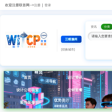
欢迎注册联首网-->
|
注册
登录
资讯
分类
三维滁州
[切换城市]
首页
设计资讯
设计公司联盟
促销套餐
装饰装修