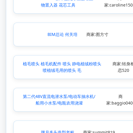
物置入器 花芯工具
家:caroline150
BIM总论 何关培
商家:图方寸
植毛喷头 植毛机配件 喷头 静电植绒粉喷头
商家:转身
喷植绒毛用的喷头 毛
恋520
第二代48V直流电潜水泵/电动车抽水机/
商
船用小水泵/电瓶农用浇灌
家:baggio040
胧月多头造型老桩
商家:summit819