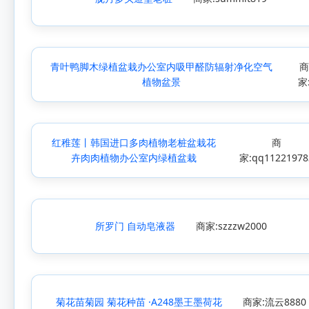
青叶鸭脚木绿植盆栽办公室内吸甲醛防辐射净化空气
植物盆景
家
红稚莲丨韩国进口多肉植物老桩盆栽花
商
卉肉肉植物办公室内绿植盆栽
家:qq11221978
所罗门 自动皂液器
商家:szzzw2000
菊花苗菊园 菊花种苗 ·A248墨王墨荷花
商家:流云8880