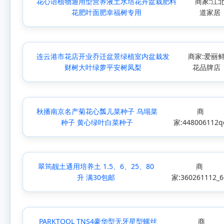
花心语植物通用型营养液土水培花卉盆栽肥料
商家:江
花肥叶面肥幸福树专用
道家居
连云港市花店开业乔迁盆景绿植室内盆栽发
商家:爱丽
财树大叶绿萝平安树凤梨
花品牌店
秋播南京名产菊花心瓢儿菜种子 乌塌菜
商
种子 黄心绿叶白菜种子
家:448006112q
翠筠靓土通用培养土 1.5、6、25、80
商
升 满30包邮
家:360261112_6
PARKTOOL TNS4豪华型无牙星型螺丝
商