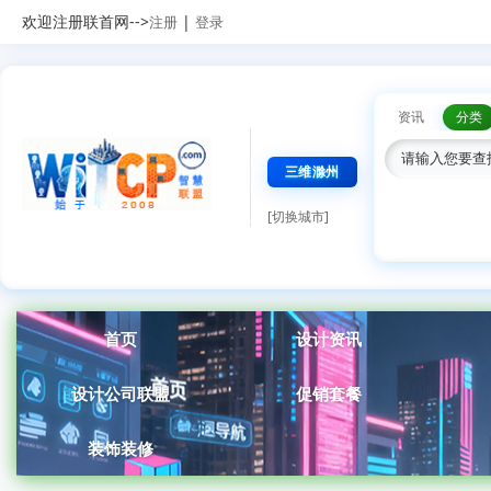
欢迎注册联首网-->
|
注册
登录
资讯
分类
三维滁州
[切换城市]
首页
设计资讯
设计公司联盟
促销套餐
装饰装修