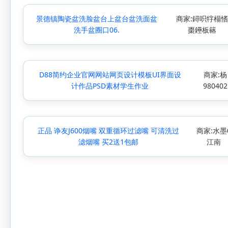
景德镇陶瓷盆洗脸盆台上盆台盆洗面盆
商家:鐞呮牸榻
洗手盆圈口06.
棗鑸板簵
D88简约企业官网网站网页设计模板UI界面设
商家:杨
计作品PSD素材学生作业
980402
正品 诤友J600烟嘴 双重循环过滤嘴 可清洗过
商家:水墨
滤烟嘴 买2送1包邮
江南