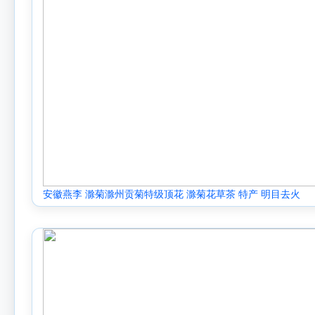
安徽燕李 滁菊滁州贡菊特级顶花 滁菊花草茶 特产 明目去火