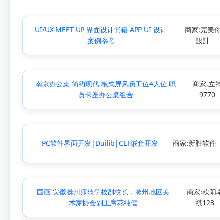
UI/UX MEET UP 界面设计书籍 APP UI 设计
商家:完美
案例参考
設計
南京办公桌 简约现代 板式屏风员工位4人位 职
商家:立
员卡座办公桌组合
9770
PC软件界面开发|Duilib|CEF嵌套开发
商家:新胜软件
国画 安徽滁州师范学校副校长，滁州地区美
商家:欧阳
术家协会副主席花纯儒
祺123