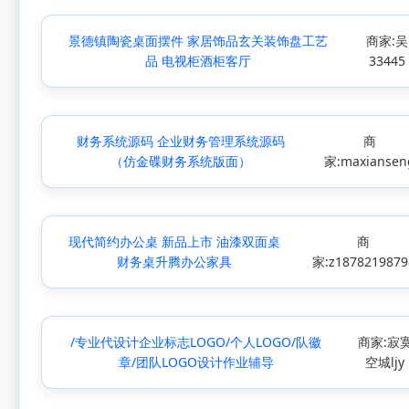
景德镇陶瓷桌面摆件 家居饰品玄关装饰盘工艺
商家:吴
品 电视柜酒柜客厅
33445
财务系统源码 企业财务管理系统源码
商
（仿金碟财务系统版面）
家:maxiansen
现代简约办公桌 新品上市 油漆双面桌
商
财务桌升腾办公家具
家:z1878219879
/专业代设计企业标志LOGO/个人LOGO/队徽
商家:寂
章/团队LOGO设计作业辅导
空城ljy