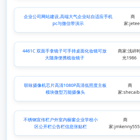
企业公司网站建设,高端大气企业站自适应手机
商
pc与微信带演示
家:jetee
4461C 双面手拿镜子可手持桌面化妆镜可放
商家:浅碎
大随身便携梳妆镜子
光1986
联咏摄像机芯片高清1080P高清低照度主板
商
模块微型万能摄像头
家:shecaib
不锈钢宣传栏户外室内橱窗企业学校小
商
区公开栏公告栏信息张贴栏
家:jmkenny555