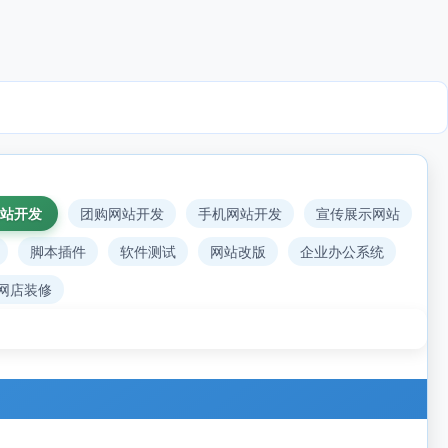
站开发
团购网站开发
手机网站开发
宣传展示网站
脚本插件
软件测试
网站改版
企业办公系统
网店装修