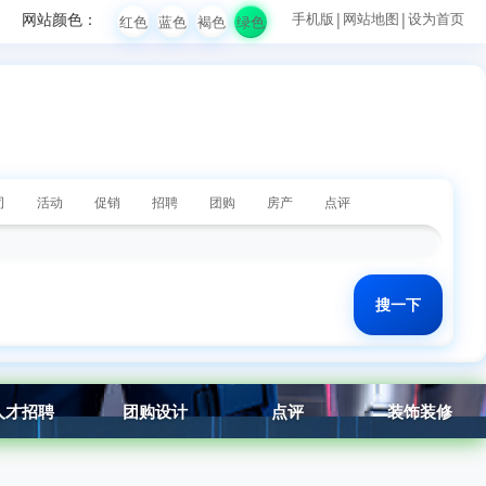
网站颜色：
手机版
|
网站地图
|
设为首页
红色
蓝色
褐色
绿色
司
活动
促销
招聘
团购
房产
点评
人才招聘
团购设计
点评
装饰装修