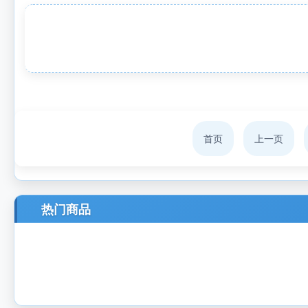
首页
上一页
热门商品