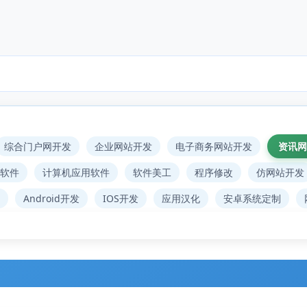
综合门户网开发
企业网站开发
电子商务网站开发
资讯网
软件
计算机应用软件
软件美工
程序修改
仿网站开发
Android开发
IOS开发
应用汉化
安卓系统定制