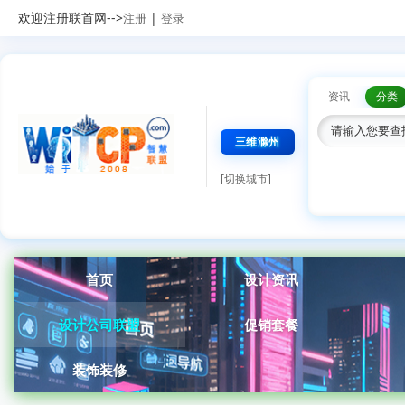
欢迎注册联首网-->
|
注册
登录
资讯
分类
三维滁州
[切换城市]
首页
设计资讯
设计公司联盟
促销套餐
装饰装修