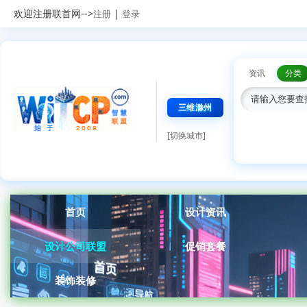
欢迎注册联首网-->
|
注册
登录
资讯
分类
三维滁州
[切换城市]
首页
设计资讯
设计公司联盟
促销套餐
装饰装修