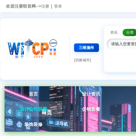
欢迎注册联首网-->
|
注册
登录
资讯
分类
三维滁州
[切换城市]
首页
设计资讯
设计公司联盟
促销套餐
装饰装修