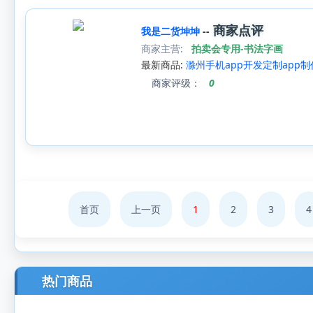
商家点评
我是二货坤坤
--
商家主营:
拍卖会专用-书法字画
最新商品:
滁州手机app开发定制app制
商家评级：
0
首页
上一页
1
2
3
4
热门商品