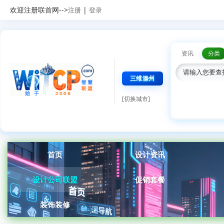
欢迎注册联首网-->
|
注册
登录
资讯
分类
三维滁州
[切换城市]
首页
设计资讯
设计公司联盟
促销套餐
装饰装修